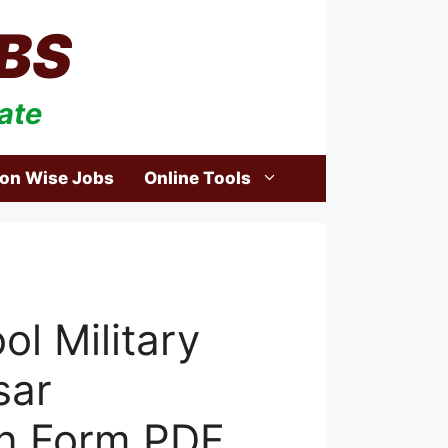
BS
ate
ion Wise Jobs
Online Tools
l Military
sar
on Form PDF