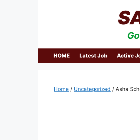
Skip
S
to
content
Go
HOME
Latest Job
Active J
Home
/
Uncategorized
/ Asha Scho