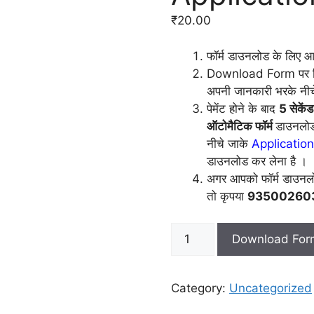
₹
20.00
फॉर्म डाउनलोड के लिए 
Download Form पर क्
अपनी जानकारी भरके नीच
​पेमेंट होने के बाद
5 सेकें
ऑटोमैटिक फॉर्म
डाउनलोड
नीचे जाके
Applicatio
डाउनलोड कर लेना है ।
अगर आपको फॉर्म डाउनलो
तो कृपया
9350026031
Asha
Download For
School
Military
Station
Category:
Uncategorized
Hisar