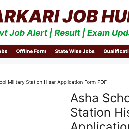
ARKARI JOB HU
vt Job Alert | Result | Exam Upd
obs
Offline Form
State Wise Jobs
Qualificat
ol Military Station Hisar Application Form PDF
Asha Schoo
Station Hi
Applicati