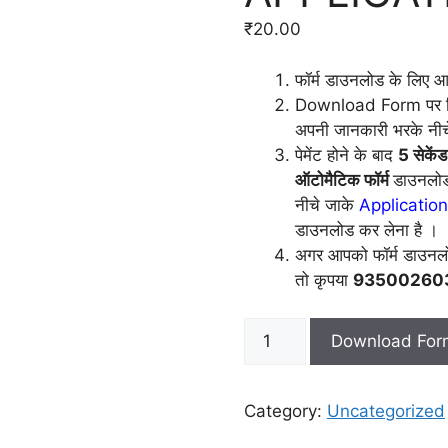
₹
20.00
फॉर्म डाउनलोड के लिए 
Download Form पर क्
अपनी जानकारी भरके नीच
​पेमेंट होने के बाद
5 सेकें
ऑटोमैटिक फॉर्म
डाउनलोड
नीचे जाके
Applicatio
डाउनलोड कर लेना है ।
अगर आपको फॉर्म डाउनलो
तो कृपया
9350026031
CRPF
Download For
School
Chandigarh
APPLICATION
Category:
Uncategorized
FORM