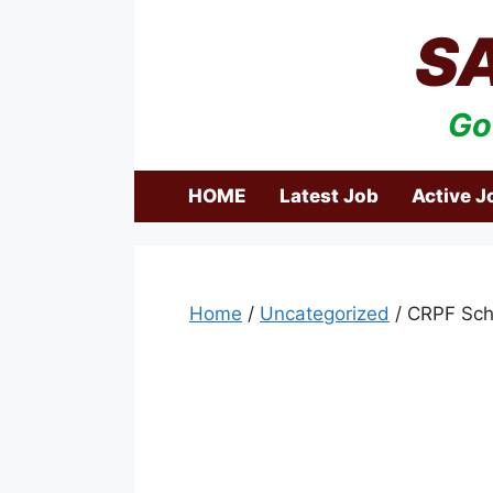
Skip
S
to
content
Go
HOME
Latest Job
Active J
Home
/
Uncategorized
/ CRPF Sc