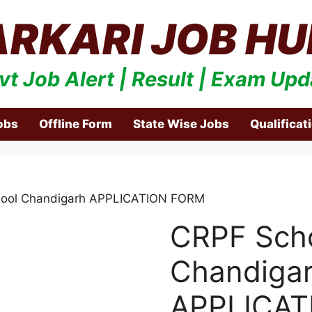
ARKARI JOB HU
vt Job Alert | Result | Exam Upd
obs
Offline Form
State Wise Jobs
Qualificat
hool Chandigarh APPLICATION FORM
CRPF Sch
Chandiga
APPLICAT