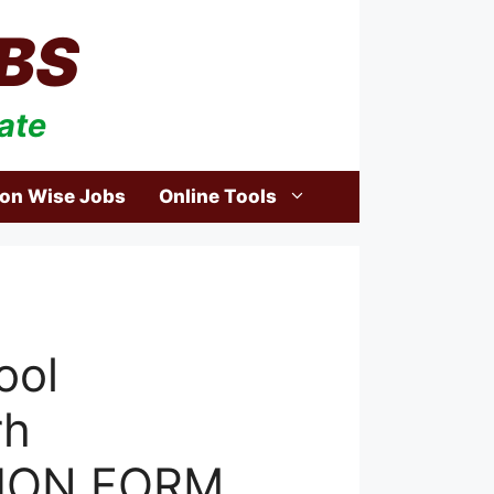
BS
ate
ion Wise Jobs
Online Tools
ool
rh
ION FORM